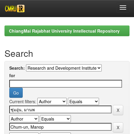
Skip
navigation
ChiangMai Rajabhat University Intellectual Repository
Search
Search:
for
Current filters: