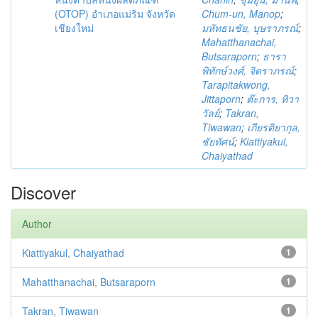
(OTOP) อำเภอแม่ริม จังหวัด
Chum-un, Manop
;
เชียงใหม่
มหัทธนชัย, บุษราภรณ์
;
Mahatthanachai,
Butsaraporn
;
ธารา
พิทักษ์วงศ์, จิตราภรณ์
;
Tarapitakwong,
Jittaporn
;
ต๊ะการ, ทิวา
วัลย์
;
Takran,
Tiwawan
;
เกียรติยากุล,
ชัยทัศน์
;
Kiattiyakul,
Chaiyathad
Discover
Author
Kiattiyakul, Chaiyathad
1
Mahatthanachai, Butsaraporn
1
Takran, Tiwawan
1