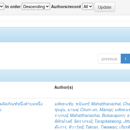
In order
Authors/record
previous
1
Author(s)
ผลิตภัณฑ์หนึ่งตำบลหนึ่ง
มหัทธนชัย, ชนินทร์
;
Mahatthanachai, Ch
่
ชุ่มอุ่น, มานพ
;
Chum-un, Manop
;
มหัทธนชั
ราภรณ์
;
Mahatthanachai, Butsaraporn
;
ธ
พิทักษ์วงศ์, จิตราภรณ์
;
Tarapitakwong, Jit
ต๊ะการ, ทิวาวัลย์
;
Takran, Tiwawan
;
เกียรต