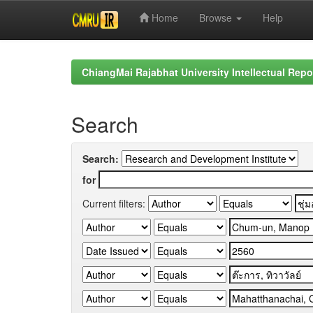
Home
Browse
Help
Skip
navigation
ChiangMai Rajabhat University Intellectual Repo
Search
Search:
for
Current filters: