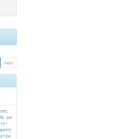
next
anin
;
ย, บุษ
ารา
taporn
;
ิยากุล,