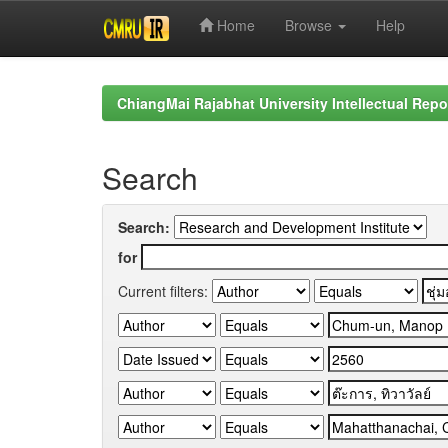
Home
Browse
Help
Skip
navigation
ChiangMai Rajabhat University Intellectual Repo
Search
Search:
for
Current filters: