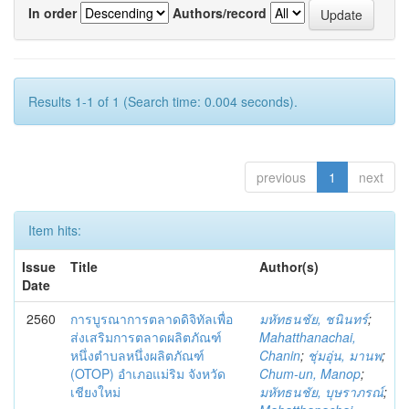
In order
Authors/record
Results 1-1 of 1 (Search time: 0.004 seconds).
previous
1
next
Item hits:
Issue
Title
Author(s)
Date
2560
การบูรณาการตลาดดิจิทัลเพื่อ
มหัทธนชัย, ชนินทร์
;
ส่งเสริมการตลาดผลิตภัณฑ์
Mahatthanachai,
หนึ่งตำบลหนึ่งผลิตภัณฑ์
Chanin
;
ชุ่มอุ่น, มานพ
;
(OTOP) อำเภอแม่ริม จังหวัด
Chum-un, Manop
;
เชียงใหม่
มหัทธนชัย, บุษราภรณ์
;