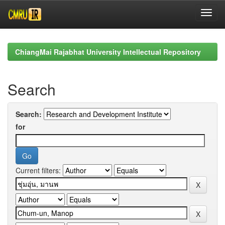
Skip
navigation
ChiangMai Rajabhat University Intellectual Repository
Search
Search:
for
Current filters: