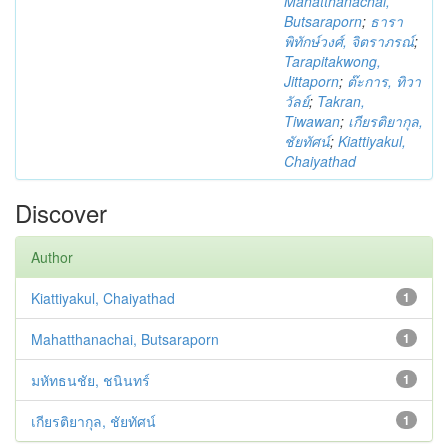
Mahatthanachai,
Butsaraporn
;
ธารา
พิทักษ์วงศ์, จิตราภรณ์
;
Tarapitakwong,
Jittaporn
;
ต๊ะการ, ทิวา
วัลย์
;
Takran,
Tiwawan
;
เกียรติยากุล,
ชัยทัศน์
;
Kiattiyakul,
Chaiyathad
Discover
Author
Kiattiyakul, Chaiyathad
1
Mahatthanachai, Butsaraporn
1
มหัทธนชัย, ชนินทร์
1
เกียรติยากุล, ชัยทัศน์
1