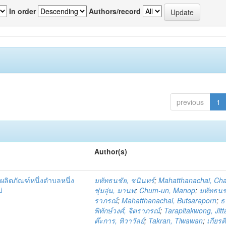
In order
Authors/record
previous
1
Author(s)
ผลิตภัณฑ์หนึ่งตำบลหนึ่ง
มหัทธนชัย, ชนินทร์
;
Mahatthanachai, Ch
่
ชุ่มอุ่น, มานพ
;
Chum-un, Manop
;
มหัทธนชั
ราภรณ์
;
Mahatthanachai, Butsaraporn
;
ธ
พิทักษ์วงศ์, จิตราภรณ์
;
Tarapitakwong, Jit
ต๊ะการ, ทิวาวัลย์
;
Takran, Tiwawan
;
เกียรต