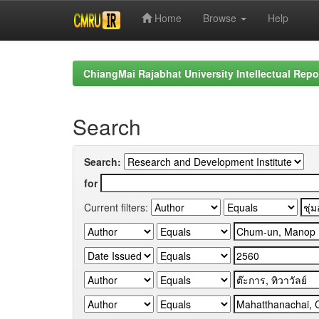
Home
Browse
Help
Skip
navigation
ChiangMai Rajabhat University Intellectual Repo
Search
Search:
for
Current filters: