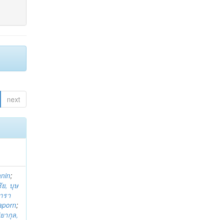
next
anin
;
ย, บุษ
ารา
taporn
;
ิยากุล,