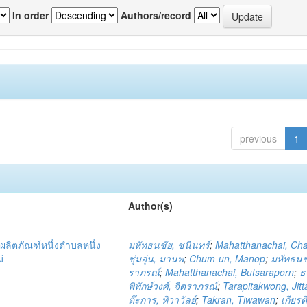
In order
Authors/record
previous
1
Author(s)
ผลิตภัณฑ์หนึ่งตำบลหนึ่ง
มหัทธนชัย, ชนินทร์
;
Mahatthanachai, Ch
่
ชุ่มอุ่น, มานพ
;
Chum-un, Manop
;
มหัทธนชั
ราภรณ์
;
Mahatthanachai, Butsaraporn
;
ธ
พิทักษ์วงศ์, จิตราภรณ์
;
Tarapitakwong, Jit
ต๊ะการ, ทิวาวัลย์
;
Takran, Tiwawan
;
เกียรต