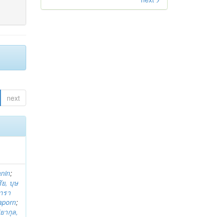
next
anin
;
ย, บุษ
ารา
taporn
;
ิยากุล,