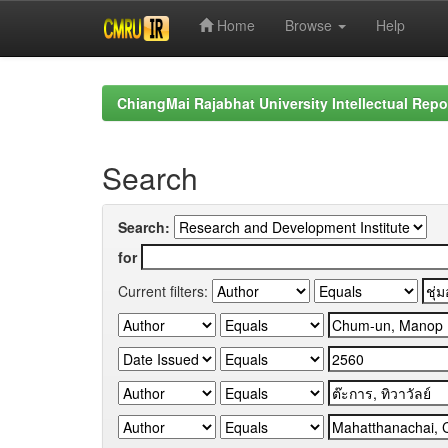
Home
Browse
Help
Skip
navigation
ChiangMai Rajabhat University Intellectual Repo
Search
Search:
for
Current filters: