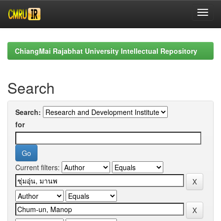
Skip
navigation
ChiangMai Rajabhat University Intellectual Repository
Search
Search:
for
Current filters: