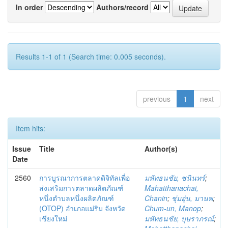
In order
Authors/record
Results 1-1 of 1 (Search time: 0.005 seconds).
previous
1
next
Item hits:
Issue
Title
Author(s)
Date
2560
การบูรณาการตลาดดิจิทัลเพื่อ
มหัทธนชัย, ชนินทร์
;
ส่งเสริมการตลาดผลิตภัณฑ์
Mahatthanachai,
หนึ่งตำบลหนึ่งผลิตภัณฑ์
Chanin
;
ชุ่มอุ่น, มานพ
;
(OTOP) อำเภอแม่ริม จังหวัด
Chum-un, Manop
;
เชียงใหม่
มหัทธนชัย, บุษราภรณ์
;