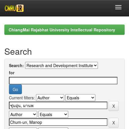
Skip
navigation
ChiangMai Rajabhat University Intellectual Repository
Search
Search:
for
Current filters: