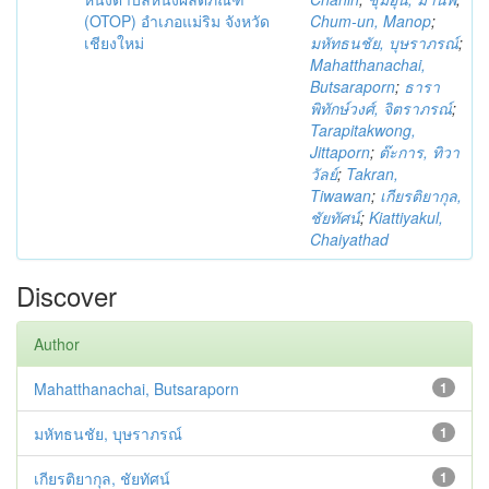
(OTOP) อำเภอแม่ริม จังหวัด
Chum-un, Manop
;
เชียงใหม่
มหัทธนชัย, บุษราภรณ์
;
Mahatthanachai,
Butsaraporn
;
ธารา
พิทักษ์วงศ์, จิตราภรณ์
;
Tarapitakwong,
Jittaporn
;
ต๊ะการ, ทิวา
วัลย์
;
Takran,
Tiwawan
;
เกียรติยากุล,
ชัยทัศน์
;
Kiattiyakul,
Chaiyathad
Discover
Author
Mahatthanachai, Butsaraporn
1
มหัทธนชัย, บุษราภรณ์
1
เกียรติยากุล, ชัยทัศน์
1