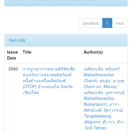
previous
1
next
Item hits:
Issue
Title
Author(s)
Date
2560
การบูรณาการตลาดดิจิทัลเพื่อ
มหัทธนชัย, ชนินทร์
;
ส่งเสริมการตลาดผลิตภัณฑ์
Mahatthanachai,
หนึ่งตำบลหนึ่งผลิตภัณฑ์
Chanin
;
ชุ่มอุ่น, มานพ
;
(OTOP) อำเภอแม่ริม จังหวัด
Chum-un, Manop
;
เชียงใหม่
มหัทธนชัย, บุษราภรณ์
;
Mahatthanachai,
Butsaraporn
;
ธารา
พิทักษ์วงศ์, จิตราภรณ์
;
Tarapitakwong,
Jittaporn
;
ต๊ะการ, ทิวา
วัลย์
;
Takran,