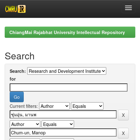
Skip
navigation
ChiangMai Rajabhat University Intellectual Repository
Search
Search:
for
Current filters: