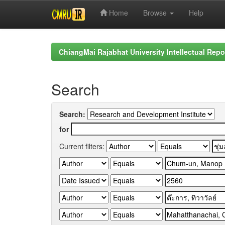
Home
Browse
Help
Skip
navigation
ChiangMai Rajabhat University Intellectual Repo
Search
Search:
for
Current filters: