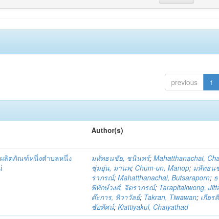
previous
1
Author(s)
ผลิตภัณฑ์หนึ่งตำบลหนึ่ง
มหัทธนชัย, ชนินทร์
;
Mahatthanachai, Ch
่
ชุ่มอุ่น, มานพ
;
Chum-un, Manop
;
มหัทธนชั
ราภรณ์
;
Mahatthanachai, Butsaraporn
;
ธ
พิทักษ์วงศ์, จิตราภรณ์
;
Tarapitakwong, Jit
ต๊ะการ, ทิวาวัลย์
;
Takran, Tiwawan
;
เกียรต
ชัยทัศน์
;
Kiattiyakul, Chaiyathad