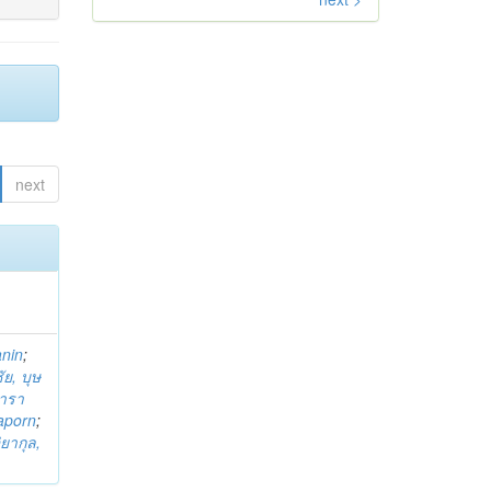
next
anin
;
ย, บุษ
ารา
taporn
;
ิยากุล,