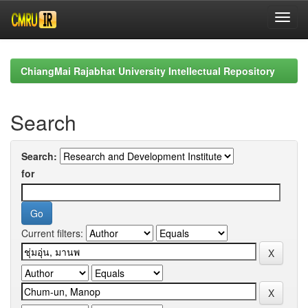
Skip
navigation
ChiangMai Rajabhat University Intellectual Repository
Search
Search:
for
Current filters: