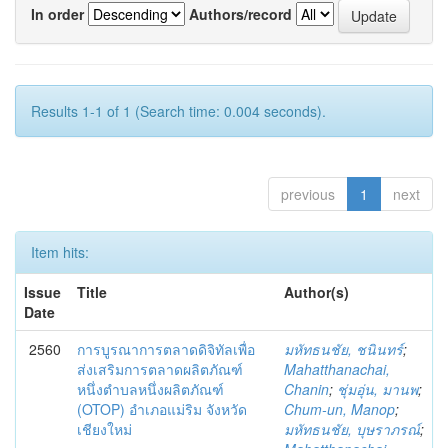
In order
Authors/record
Results 1-1 of 1 (Search time: 0.004 seconds).
previous
1
next
Item hits:
Issue
Title
Author(s)
Date
2560
การบูรณาการตลาดดิจิทัลเพื่อ
มหัทธนชัย, ชนินทร์
;
ส่งเสริมการตลาดผลิตภัณฑ์
Mahatthanachai,
หนึ่งตำบลหนึ่งผลิตภัณฑ์
Chanin
;
ชุ่มอุ่น, มานพ
;
(OTOP) อำเภอแม่ริม จังหวัด
Chum-un, Manop
;
เชียงใหม่
มหัทธนชัย, บุษราภรณ์
;