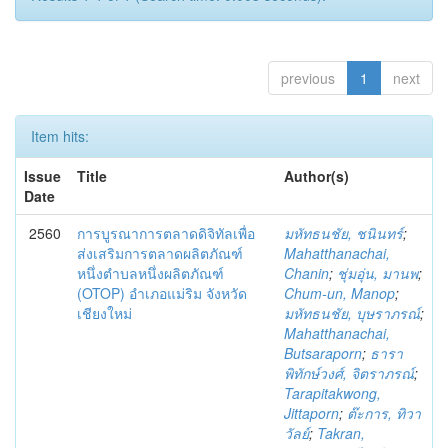
previous
1
next
Item hits:
Issue
Title
Author(s)
Date
2560
การบูรณาการตลาดดิจิทัลเพื่อ
มหัทธนชัย, ชนินทร์
;
ส่งเสริมการตลาดผลิตภัณฑ์
Mahatthanachai,
หนึ่งตำบลหนึ่งผลิตภัณฑ์
Chanin
;
ชุ่มอุ่น, มานพ
;
(OTOP) อำเภอแม่ริม จังหวัด
Chum-un, Manop
;
เชียงใหม่
มหัทธนชัย, บุษราภรณ์
;
Mahatthanachai,
Butsaraporn
;
ธารา
พิทักษ์วงศ์, จิตราภรณ์
;
Tarapitakwong,
Jittaporn
;
ต๊ะการ, ทิวา
วัลย์
;
Takran,