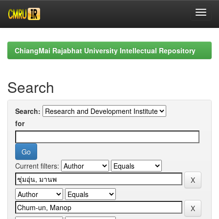
Skip
navigation
ChiangMai Rajabhat University Intellectual Repository
Search
Search:
for
Current filters: