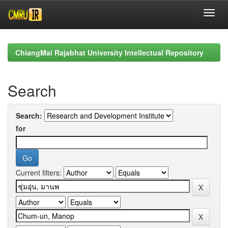
Skip
navigation
ChiangMai Rajabhat University Intellectual Repository
Search
Search:
for
Current filters: