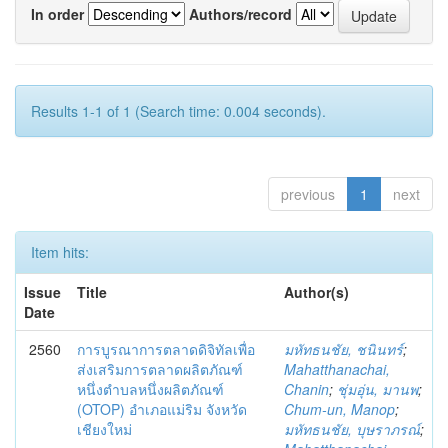
In order
Authors/record
Results 1-1 of 1 (Search time: 0.004 seconds).
previous
1
next
Item hits:
Issue
Title
Author(s)
Date
2560
การบูรณาการตลาดดิจิทัลเพื่อ
มหัทธนชัย, ชนินทร์
;
ส่งเสริมการตลาดผลิตภัณฑ์
Mahatthanachai,
หนึ่งตำบลหนึ่งผลิตภัณฑ์
Chanin
;
ชุ่มอุ่น, มานพ
;
(OTOP) อำเภอแม่ริม จังหวัด
Chum-un, Manop
;
เชียงใหม่
มหัทธนชัย, บุษราภรณ์
;