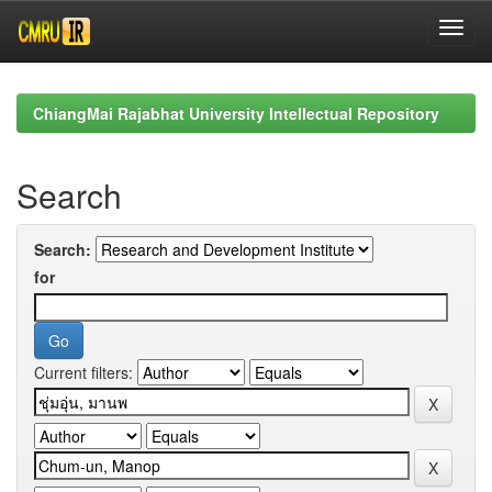
Skip
navigation
ChiangMai Rajabhat University Intellectual Repository
Search
Search:
for
Current filters: