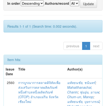
In order
Authors/record
Results 1-1 of 1 (Search time: 0.002 seconds).
previous
1
next
Item hits:
Issue
Title
Author(s)
Date
2560
การบูรณาการตลาดดิจิทัลเพื่อ
มหัทธนชัย, ชนินทร์
;
ส่งเสริมการตลาดผลิตภัณฑ์
Mahatthanachai,
หนึ่งตำบลหนึ่งผลิตภัณฑ์
Chanin
;
ชุ่มอุ่น, มานพ
;
(OTOP) อำเภอแม่ริม จังหวัด
Chum-un, Manop
;
เชียงใหม่
มหัทธนชัย, บุษราภรณ์
;