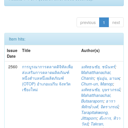
previous
1
next
Item hits:
Issue
Title
Author(s)
Date
2560
การบูรณาการตลาดดิจิทัลเพื่อ
มหัทธนชัย, ชนินทร์
;
ส่งเสริมการตลาดผลิตภัณฑ์
Mahatthanachai,
หนึ่งตำบลหนึ่งผลิตภัณฑ์
Chanin
;
ชุ่มอุ่น, มานพ
;
(OTOP) อำเภอแม่ริม จังหวัด
Chum-un, Manop
;
เชียงใหม่
มหัทธนชัย, บุษราภรณ์
;
Mahatthanachai,
Butsaraporn
;
ธารา
พิทักษ์วงศ์, จิตราภรณ์
;
Tarapitakwong,
Jittaporn
;
ต๊ะการ, ทิวา
วัลย์
;
Takran,