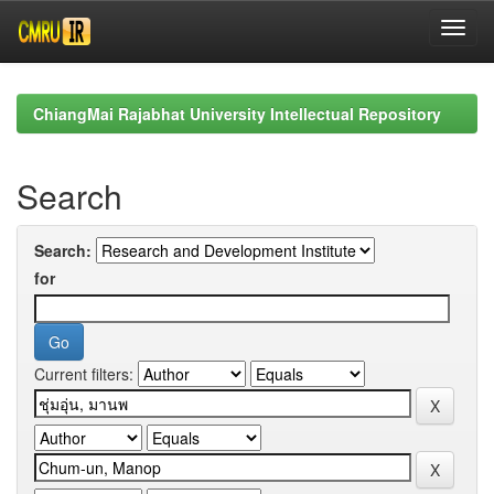
Skip
navigation
ChiangMai Rajabhat University Intellectual Repository
Search
Search:
for
Current filters: