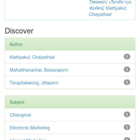
Tiwawan
;
เกียรติยากุล,
ชัยทัศน์
;
Kiattiyakul,
Chaiyathad
Discover
Author
Kiattiyakul, Chaiyathad
1
Mahatthanachai, Butsaraporn
1
Tarapitakwong, Jittaporn
1
Subject
Chiangmai
1
Electronic Marketing
1