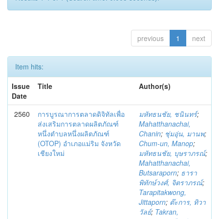
previous
1
next
Item hits:
Issue
Title
Author(s)
Date
2560
การบูรณาการตลาดดิจิทัลเพื่อ
มหัทธนชัย, ชนินทร์
;
ส่งเสริมการตลาดผลิตภัณฑ์
Mahatthanachai,
หนึ่งตำบลหนึ่งผลิตภัณฑ์
Chanin
;
ชุ่มอุ่น, มานพ
;
(OTOP) อำเภอแม่ริม จังหวัด
Chum-un, Manop
;
เชียงใหม่
มหัทธนชัย, บุษราภรณ์
;
Mahatthanachai,
Butsaraporn
;
ธารา
พิทักษ์วงศ์, จิตราภรณ์
;
Tarapitakwong,
Jittaporn
;
ต๊ะการ, ทิวา
วัลย์
;
Takran,