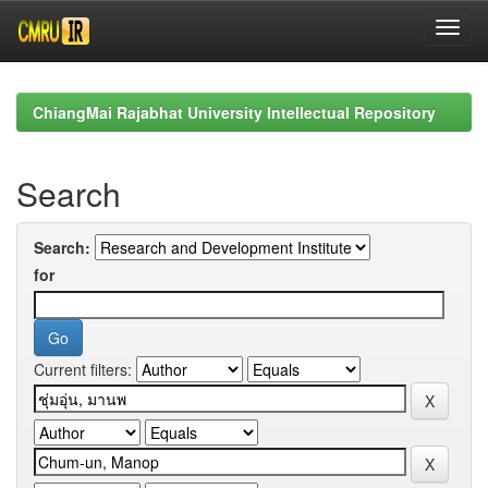
Skip
navigation
ChiangMai Rajabhat University Intellectual Repository
Search
Search:
for
Current filters: