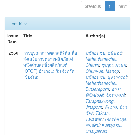
previous
1
next
Item hits:
Issue
Title
Author(s)
Date
2560
การบูรณาการตลาดดิจิทัลเพื่อ
มหัทธนชัย, ชนินทร์
;
ส่งเสริมการตลาดผลิตภัณฑ์
Mahatthanachai,
หนึ่งตำบลหนึ่งผลิตภัณฑ์
Chanin
;
ชุ่มอุ่น, มานพ
;
(OTOP) อำเภอแม่ริม จังหวัด
Chum-un, Manop
;
เชียงใหม่
มหัทธนชัย, บุษราภรณ์
;
Mahatthanachai,
Butsaraporn
;
ธารา
พิทักษ์วงศ์, จิตราภรณ์
;
Tarapitakwong,
Jittaporn
;
ต๊ะการ, ทิวา
วัลย์
;
Takran,
Tiwawan
;
เกียรติยากุล,
ชัยทัศน์
;
Kiattiyakul,
Chaiyathad