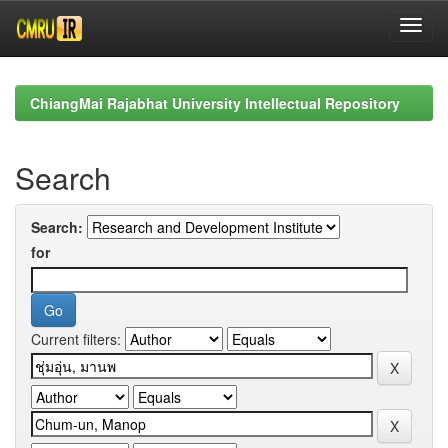
Skip
navigation
ChiangMai Rajabhat University Intellectual Repository
Search
Search:
for
Current filters: