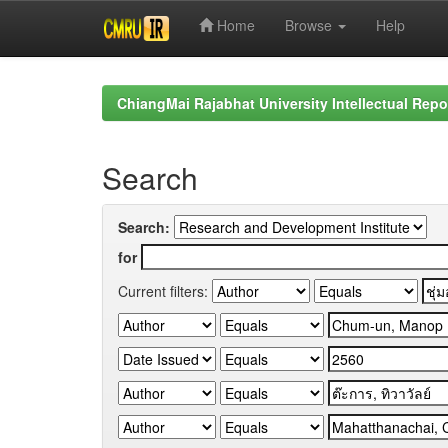
Home
Browse
Help
Skip
navigation
ChiangMai Rajabhat University Intellectual Repo
Search
Search:
for
Current filters: