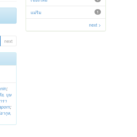
แม่ริม
1
next >
next
anin
;
ย, บุษ
ารา
taporn
;
ิยากุล,