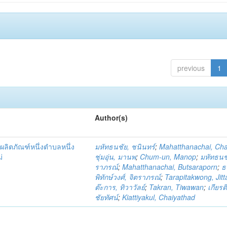
previous
1
Author(s)
ผลิตภัณฑ์หนึ่งตำบลหนึ่ง
มหัทธนชัย, ชนินทร์
;
Mahatthanachai, Ch
่
ชุ่มอุ่น, มานพ
;
Chum-un, Manop
;
มหัทธนชั
ราภรณ์
;
Mahatthanachai, Butsaraporn
;
ธ
พิทักษ์วงศ์, จิตราภรณ์
;
Tarapitakwong, Jit
ต๊ะการ, ทิวาวัลย์
;
Takran, Tiwawan
;
เกียรต
ชัยทัศน์
;
Kiattiyakul, Chaiyathad