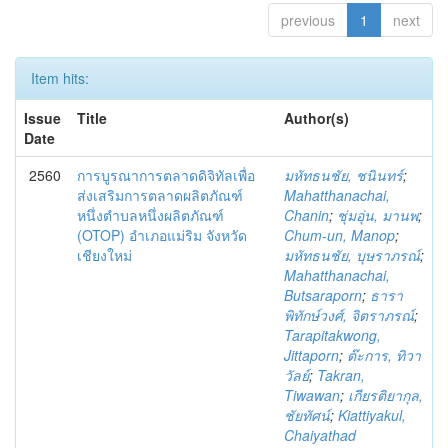
previous
1
next
Item hits:
Issue
Title
Author(s)
Date
2560
การบูรณาการตลาดดิจิทัลเพื่อ
มหัทธนชัย, ชนินทร์
;
ส่งเสริมการตลาดผลิตภัณฑ์
Mahatthanachai,
หนึ่งตำบลหนึ่งผลิตภัณฑ์
Chanin
;
ชุ่มอุ่น, มานพ
;
(OTOP) อำเภอแม่ริม จังหวัด
Chum-un, Manop
;
เชียงใหม่
มหัทธนชัย, บุษราภรณ์
;
Mahatthanachai,
Butsaraporn
;
ธารา
พิทักษ์วงศ์, จิตราภรณ์
;
Tarapitakwong,
Jittaporn
;
ต๊ะการ, ทิวา
วัลย์
;
Takran,
Tiwawan
;
เกียรติยากุล,
ชัยทัศน์
;
Kiattiyakul,
Chaiyathad