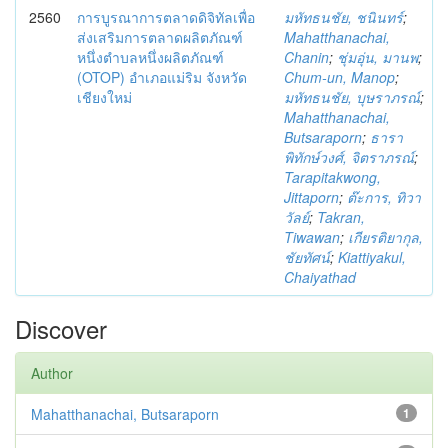
2560
การบูรณาการตลาดดิจิทัลเพื่อ
มหัทธนชัย, ชนินทร์
;
ส่งเสริมการตลาดผลิตภัณฑ์
Mahatthanachai,
หนึ่งตำบลหนึ่งผลิตภัณฑ์
Chanin
;
ชุ่มอุ่น, มานพ
;
(OTOP) อำเภอแม่ริม จังหวัด
Chum-un, Manop
;
เชียงใหม่
มหัทธนชัย, บุษราภรณ์
;
Mahatthanachai,
Butsaraporn
;
ธารา
พิทักษ์วงศ์, จิตราภรณ์
;
Tarapitakwong,
Jittaporn
;
ต๊ะการ, ทิวา
วัลย์
;
Takran,
Tiwawan
;
เกียรติยากุล,
ชัยทัศน์
;
Kiattiyakul,
Chaiyathad
Discover
Author
Mahatthanachai, Butsaraporn
1