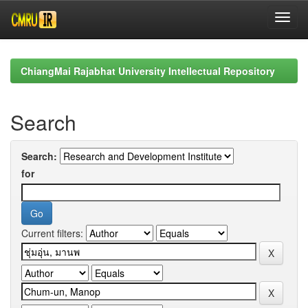
Skip
navigation
ChiangMai Rajabhat University Intellectual Repository
Search
Search:
for
Current filters: