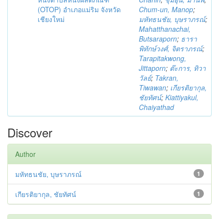
(OTOP) อำเภอแม่ริม จังหวัด
Chum-un, Manop
;
เชียงใหม่
มหัทธนชัย, บุษราภรณ์
;
Mahatthanachai,
Butsaraporn
;
ธารา
พิทักษ์วงศ์, จิตราภรณ์
;
Tarapitakwong,
Jittaporn
;
ต๊ะการ, ทิวา
วัลย์
;
Takran,
Tiwawan
;
เกียรติยากุล,
ชัยทัศน์
;
Kiattiyakul,
Chaiyathad
Discover
Author
มหัทธนชัย, บุษราภรณ์
1
เกียรติยากุล, ชัยทัศน์
1