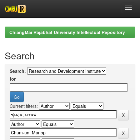
Skip
navigation
ChiangMai Rajabhat University Intellectual Repository
Search
Search:
for
Current filters: