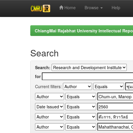
Home
Browse
Help
Skip
navigation
ChiangMai Rajabhat University Intellectual Repo
Search
Search:
for
Current filters: