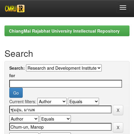
Skip
navigation
ChiangMai Rajabhat University Intellectual Repository
Search
Search:
for
Current filters: