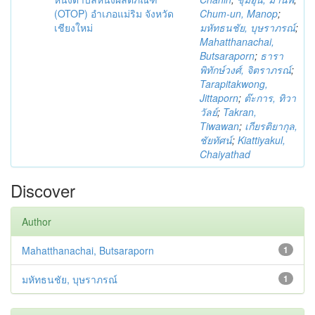
(OTOP) อำเภอแม่ริม จังหวัด
Chum-un, Manop
;
เชียงใหม่
มหัทธนชัย, บุษราภรณ์
;
Mahatthanachai,
Butsaraporn
;
ธารา
พิทักษ์วงศ์, จิตราภรณ์
;
Tarapitakwong,
Jittaporn
;
ต๊ะการ, ทิวา
วัลย์
;
Takran,
Tiwawan
;
เกียรติยากุล,
ชัยทัศน์
;
Kiattiyakul,
Chaiyathad
Discover
Author
Mahatthanachai, Butsaraporn
1
มหัทธนชัย, บุษราภรณ์
1