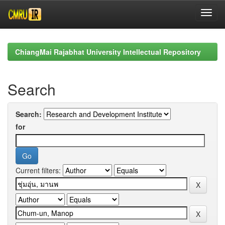
Skip
navigation
ChiangMai Rajabhat University Intellectual Repository
Search
Search:
for
Current filters: