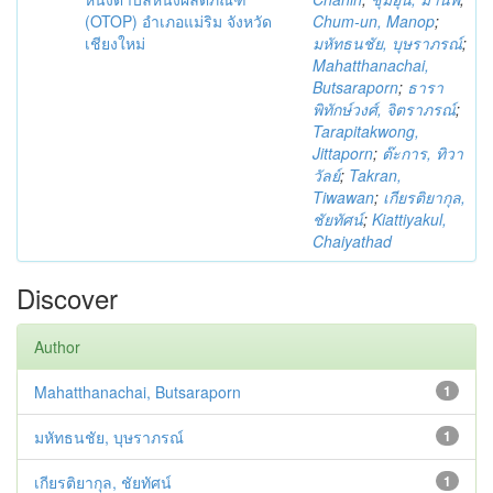
(OTOP) อำเภอแม่ริม จังหวัด
Chum-un, Manop
;
เชียงใหม่
มหัทธนชัย, บุษราภรณ์
;
Mahatthanachai,
Butsaraporn
;
ธารา
พิทักษ์วงศ์, จิตราภรณ์
;
Tarapitakwong,
Jittaporn
;
ต๊ะการ, ทิวา
วัลย์
;
Takran,
Tiwawan
;
เกียรติยากุล,
ชัยทัศน์
;
Kiattiyakul,
Chaiyathad
Discover
Author
Mahatthanachai, Butsaraporn
1
มหัทธนชัย, บุษราภรณ์
1
เกียรติยากุล, ชัยทัศน์
1