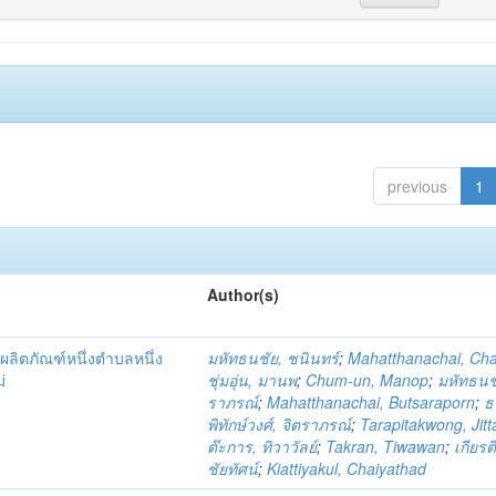
previous
1
Author(s)
ผลิตภัณฑ์หนึ่งตำบลหนึ่ง
มหัทธนชัย, ชนินทร์
;
Mahatthanachai, Ch
่
ชุ่มอุ่น, มานพ
;
Chum-un, Manop
;
มหัทธนชั
ราภรณ์
;
Mahatthanachai, Butsaraporn
;
ธ
พิทักษ์วงศ์, จิตราภรณ์
;
Tarapitakwong, Jit
ต๊ะการ, ทิวาวัลย์
;
Takran, Tiwawan
;
เกียรต
ชัยทัศน์
;
Kiattiyakul, Chaiyathad