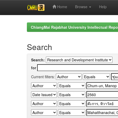
Home
Browse
Help
Skip
navigation
ChiangMai Rajabhat University Intellectual Repo
Search
Search:
for
Current filters: