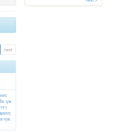
next
anin
;
ย, บุษ
ารา
taporn
;
ิยากุล,