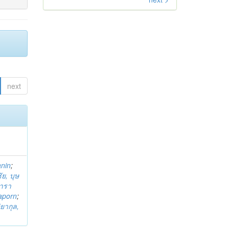
next
anin
;
ย, บุษ
ารา
taporn
;
ิยากุล,