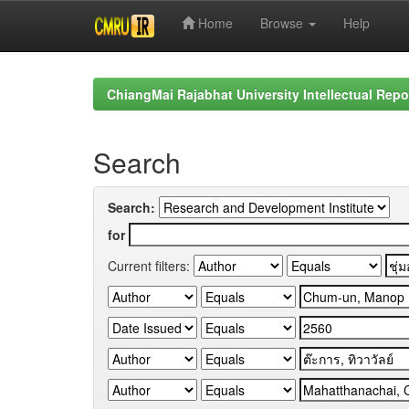
Home
Browse
Help
Skip
navigation
ChiangMai Rajabhat University Intellectual Repo
Search
Search:
for
Current filters: