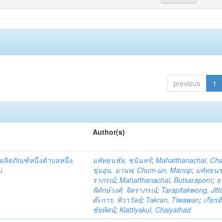
previous
1
Author(s)
ผลิตภัณฑ์หนึ่งตำบลหนึ่ง
มหัทธนชัย, ชนินทร์
;
Mahatthanachai, Ch
่
ชุ่มอุ่น, มานพ
;
Chum-un, Manop
;
มหัทธนชั
ราภรณ์
;
Mahatthanachai, Butsaraporn
;
ธ
พิทักษ์วงศ์, จิตราภรณ์
;
Tarapitakwong, Jit
ต๊ะการ, ทิวาวัลย์
;
Takran, Tiwawan
;
เกียรต
ชัยทัศน์
;
Kiattiyakul, Chaiyathad