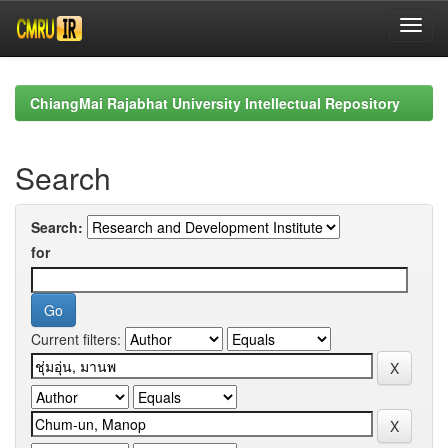
Skip
navigation
ChiangMai Rajabhat University Intellectual Repository
Search
Search:
for
Current filters: