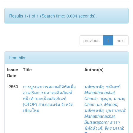
Results 1-1 of 1 (Search time: 0.004 seconds).
previous
1
next
Item hits:
Issue
Title
Author(s)
Date
2560
การบูรณาการตลาดดิจิทัลเพื่อ
มหัทธนชัย, ชนินทร์
;
ส่งเสริมการตลาดผลิตภัณฑ์
Mahatthanachai,
หนึ่งตำบลหนึ่งผลิตภัณฑ์
Chanin
;
ชุ่มอุ่น, มานพ
;
(OTOP) อำเภอแม่ริม จังหวัด
Chum-un, Manop
;
เชียงใหม่
มหัทธนชัย, บุษราภรณ์
;
Mahatthanachai,
Butsaraporn
;
ธารา
พิทักษ์วงศ์, จิตราภรณ์
;