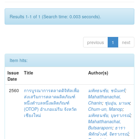
Results 1-1 of 1 (Search time: 0.003 seconds).
previous
1
next
Item hits:
Issue
Title
Author(s)
Date
2560
การบูรณาการตลาดดิจิทัลเพื่อ
มหัทธนชัย, ชนินทร์
;
ส่งเสริมการตลาดผลิตภัณฑ์
Mahatthanachai,
หนึ่งตำบลหนึ่งผลิตภัณฑ์
Chanin
;
ชุ่มอุ่น, มานพ
;
(OTOP) อำเภอแม่ริม จังหวัด
Chum-un, Manop
;
เชียงใหม่
มหัทธนชัย, บุษราภรณ์
;
Mahatthanachai,
Butsaraporn
;
ธารา
พิทักษ์วงศ์, จิตราภรณ์
;