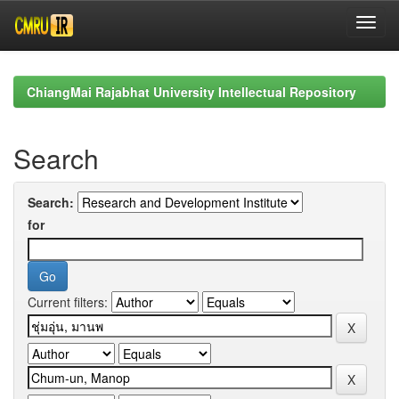
Skip
navigation
ChiangMai Rajabhat University Intellectual Repository
Search
Search:
for
Current filters: