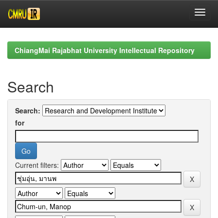
Skip
navigation
ChiangMai Rajabhat University Intellectual Repository
Search
Search:
for
Current filters: