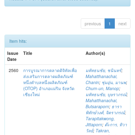
previous
1
next
Item hits:
Issue
Title
Author(s)
Date
2560
การบูรณาการตลาดดิจิทัลเพื่อ
มหัทธนชัย, ชนินทร์
;
ส่งเสริมการตลาดผลิตภัณฑ์
Mahatthanachai,
หนึ่งตำบลหนึ่งผลิตภัณฑ์
Chanin
;
ชุ่มอุ่น, มานพ
;
(OTOP) อำเภอแม่ริม จังหวัด
Chum-un, Manop
;
เชียงใหม่
มหัทธนชัย, บุษราภรณ์
;
Mahatthanachai,
Butsaraporn
;
ธารา
พิทักษ์วงศ์, จิตราภรณ์
;
Tarapitakwong,
Jittaporn
;
ต๊ะการ, ทิวา
วัลย์
;
Takran,