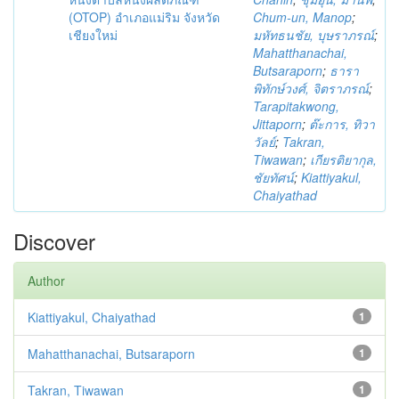
(OTOP) อำเภอแม่ริม จังหวัด
Chum-un, Manop
;
เชียงใหม่
มหัทธนชัย, บุษราภรณ์
;
Mahatthanachai,
Butsaraporn
;
ธารา
พิทักษ์วงศ์, จิตราภรณ์
;
Tarapitakwong,
Jittaporn
;
ต๊ะการ, ทิวา
วัลย์
;
Takran,
Tiwawan
;
เกียรติยากุล,
ชัยทัศน์
;
Kiattiyakul,
Chaiyathad
Discover
Author
Kiattiyakul, Chaiyathad
1
Mahatthanachai, Butsaraporn
1
Takran, Tiwawan
1