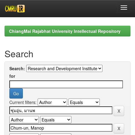
Skip
navigation
ChiangMai Rajabhat University Intellectual Repository
Search
Search:
for
Current filters: