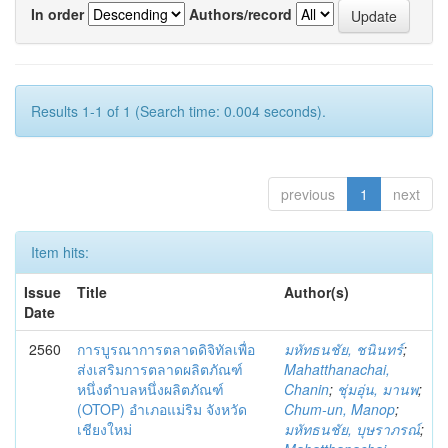
In order
Authors/record
Results 1-1 of 1 (Search time: 0.004 seconds).
previous
1
next
Item hits:
Issue
Title
Author(s)
Date
2560
การบูรณาการตลาดดิจิทัลเพื่อ
มหัทธนชัย, ชนินทร์
;
ส่งเสริมการตลาดผลิตภัณฑ์
Mahatthanachai,
หนึ่งตำบลหนึ่งผลิตภัณฑ์
Chanin
;
ชุ่มอุ่น, มานพ
;
(OTOP) อำเภอแม่ริม จังหวัด
Chum-un, Manop
;
เชียงใหม่
มหัทธนชัย, บุษราภรณ์
;