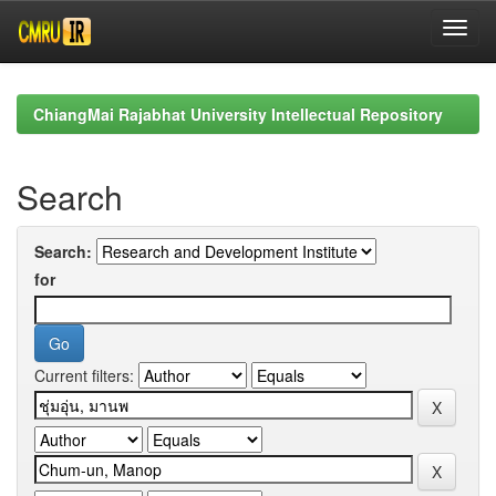
Skip
navigation
ChiangMai Rajabhat University Intellectual Repository
Search
Search:
for
Current filters: