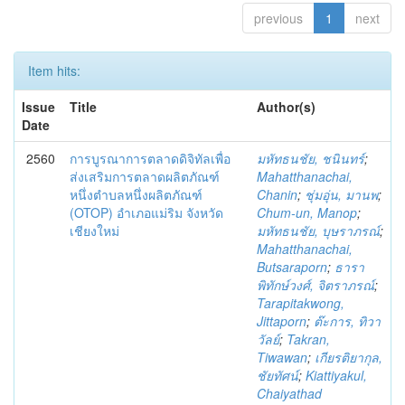
previous
1
next
Item hits:
Issue
Title
Author(s)
Date
2560
การบูรณาการตลาดดิจิทัลเพื่อ
มหัทธนชัย, ชนินทร์
;
ส่งเสริมการตลาดผลิตภัณฑ์
Mahatthanachai,
หนึ่งตำบลหนึ่งผลิตภัณฑ์
Chanin
;
ชุ่มอุ่น, มานพ
;
(OTOP) อำเภอแม่ริม จังหวัด
Chum-un, Manop
;
เชียงใหม่
มหัทธนชัย, บุษราภรณ์
;
Mahatthanachai,
Butsaraporn
;
ธารา
พิทักษ์วงศ์, จิตราภรณ์
;
Tarapitakwong,
Jittaporn
;
ต๊ะการ, ทิวา
วัลย์
;
Takran,
Tiwawan
;
เกียรติยากุล,
ชัยทัศน์
;
Kiattiyakul,
Chaiyathad