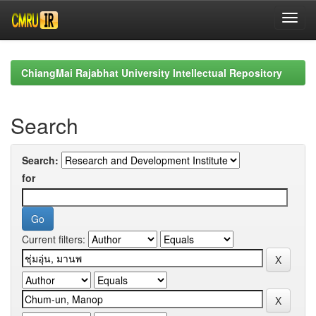
Skip
navigation
ChiangMai Rajabhat University Intellectual Repository
Search
Search:
for
Current filters: