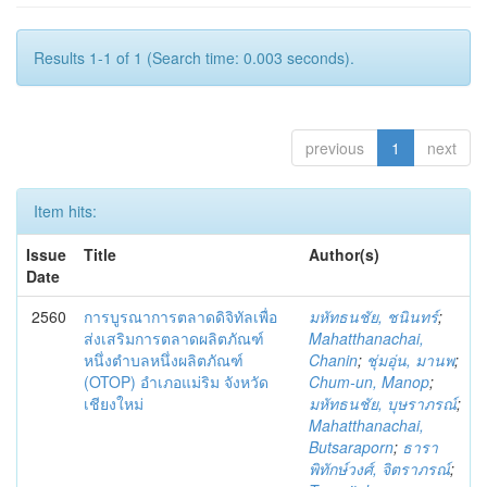
Results 1-1 of 1 (Search time: 0.003 seconds).
previous
1
next
Item hits:
Issue
Title
Author(s)
Date
2560
การบูรณาการตลาดดิจิทัลเพื่อ
มหัทธนชัย, ชนินทร์
;
ส่งเสริมการตลาดผลิตภัณฑ์
Mahatthanachai,
หนึ่งตำบลหนึ่งผลิตภัณฑ์
Chanin
;
ชุ่มอุ่น, มานพ
;
(OTOP) อำเภอแม่ริม จังหวัด
Chum-un, Manop
;
เชียงใหม่
มหัทธนชัย, บุษราภรณ์
;
Mahatthanachai,
Butsaraporn
;
ธารา
พิทักษ์วงศ์, จิตราภรณ์
;