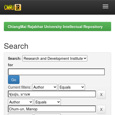
Skip
navigation
ChiangMai Rajabhat University Intellectual Repository
Search
Search:
for
Current filters: