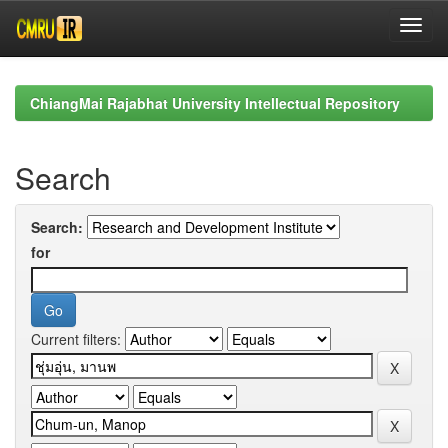
Skip
navigation
ChiangMai Rajabhat University Intellectual Repository
Search
Search:
for
Current filters: