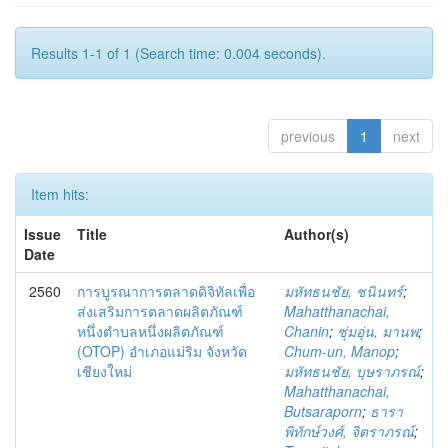
Results 1-1 of 1 (Search time: 0.004 seconds).
previous
1
next
Item hits:
Issue
Title
Author(s)
Date
2560
การบูรณาการตลาดดิจิทัลเพื่อ
มหัทธนชัย, ชนินทร์
;
ส่งเสริมการตลาดผลิตภัณฑ์
Mahatthanachai,
หนึ่งตำบลหนึ่งผลิตภัณฑ์
Chanin
;
ชุ่มอุ่น, มานพ
;
(OTOP) อำเภอแม่ริม จังหวัด
Chum-un, Manop
;
เชียงใหม่
มหัทธนชัย, บุษราภรณ์
;
Mahatthanachai,
Butsaraporn
;
ธารา
พิทักษ์วงศ์, จิตราภรณ์
;