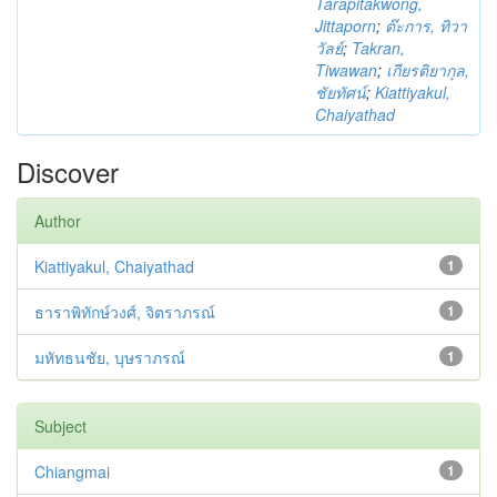
Tarapitakwong,
Jittaporn
;
ต๊ะการ, ทิวา
วัลย์
;
Takran,
Tiwawan
;
เกียรติยากุล,
ชัยทัศน์
;
Kiattiyakul,
Chaiyathad
Discover
Author
Kiattiyakul, Chaiyathad
1
ธาราพิทักษ์วงศ์, จิตราภรณ์
1
มหัทธนชัย, บุษราภรณ์
1
Subject
Chiangmai
1