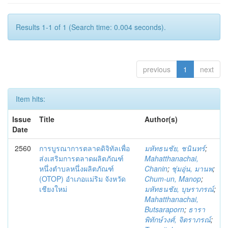
Results 1-1 of 1 (Search time: 0.004 seconds).
previous
1
next
Item hits:
Issue
Title
Author(s)
Date
2560
การบูรณาการตลาดดิจิทัลเพื่อ
มหัทธนชัย, ชนินทร์
;
ส่งเสริมการตลาดผลิตภัณฑ์
Mahatthanachai,
หนึ่งตำบลหนึ่งผลิตภัณฑ์
Chanin
;
ชุ่มอุ่น, มานพ
;
(OTOP) อำเภอแม่ริม จังหวัด
Chum-un, Manop
;
เชียงใหม่
มหัทธนชัย, บุษราภรณ์
;
Mahatthanachai,
Butsaraporn
;
ธารา
พิทักษ์วงศ์, จิตราภรณ์
;