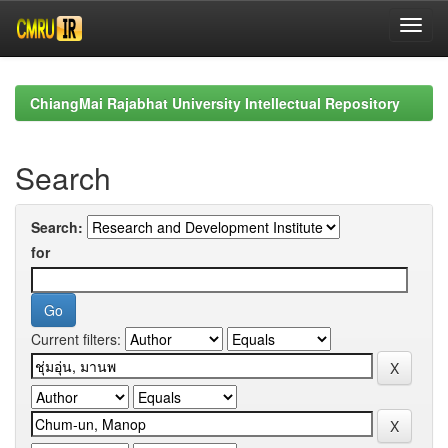
Skip
navigation
ChiangMai Rajabhat University Intellectual Repository
Search
Search:
for
Current filters: