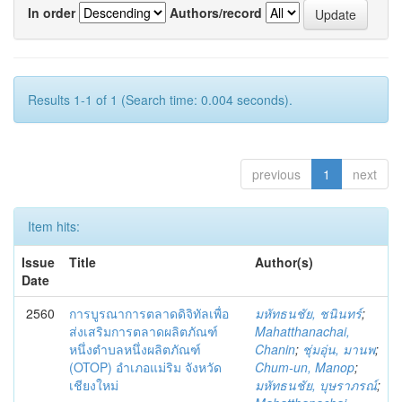
In order
Authors/record
Results 1-1 of 1 (Search time: 0.004 seconds).
previous
1
next
Item hits:
Issue
Title
Author(s)
Date
2560
การบูรณาการตลาดดิจิทัลเพื่อ
มหัทธนชัย, ชนินทร์
;
ส่งเสริมการตลาดผลิตภัณฑ์
Mahatthanachai,
หนึ่งตำบลหนึ่งผลิตภัณฑ์
Chanin
;
ชุ่มอุ่น, มานพ
;
(OTOP) อำเภอแม่ริม จังหวัด
Chum-un, Manop
;
เชียงใหม่
มหัทธนชัย, บุษราภรณ์
;