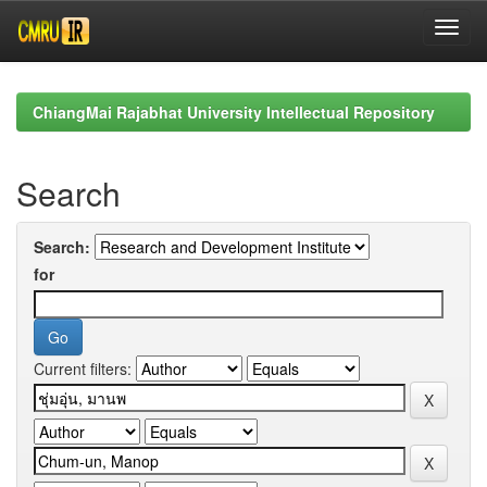
Skip
navigation
ChiangMai Rajabhat University Intellectual Repository
Search
Search:
for
Current filters: