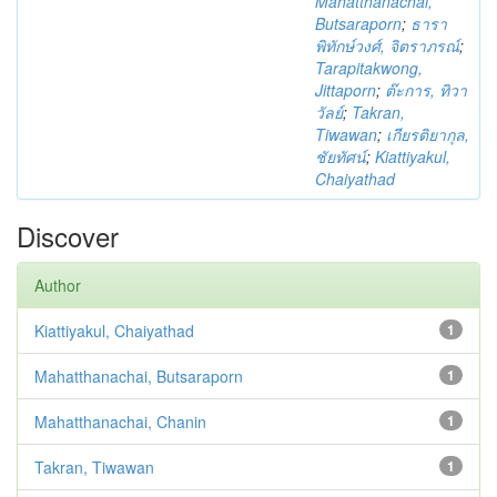
Mahatthanachai,
Butsaraporn
;
ธารา
พิทักษ์วงศ์, จิตราภรณ์
;
Tarapitakwong,
Jittaporn
;
ต๊ะการ, ทิวา
วัลย์
;
Takran,
Tiwawan
;
เกียรติยากุล,
ชัยทัศน์
;
Kiattiyakul,
Chaiyathad
Discover
Author
Kiattiyakul, Chaiyathad
1
Mahatthanachai, Butsaraporn
1
Mahatthanachai, Chanin
1
Takran, Tiwawan
1