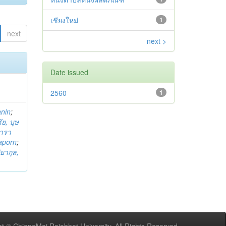
เชียงใหม่
1
next
next >
Date issued
2560
1
anin
;
ย, บุษ
ารา
taporn
;
ิยากุล,