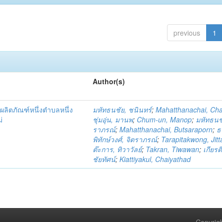
previous
1
Author(s)
ผลิตภัณฑ์หนึ่งตำบลหนึ่ง
มหัทธนชัย, ชนินทร์
;
Mahatthanachai, Ch
่
ชุ่มอุ่น, มานพ
;
Chum-un, Manop
;
มหัทธนชั
ราภรณ์
;
Mahatthanachai, Butsaraporn
;
ธ
พิทักษ์วงศ์, จิตราภรณ์
;
Tarapitakwong, Jit
ต๊ะการ, ทิวาวัลย์
;
Takran, Tiwawan
;
เกียรต
ชัยทัศน์
;
Kiattiyakul, Chaiyathad