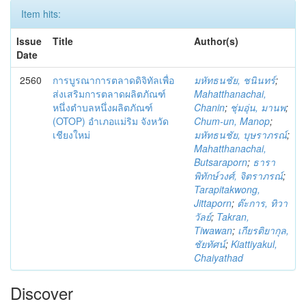
Item hits:
Issue
Title
Author(s)
Date
2560
การบูรณาการตลาดดิจิทัลเพื่อ
มหัทธนชัย, ชนินทร์
;
ส่งเสริมการตลาดผลิตภัณฑ์
Mahatthanachai,
หนึ่งตำบลหนึ่งผลิตภัณฑ์
Chanin
;
ชุ่มอุ่น, มานพ
;
(OTOP) อำเภอแม่ริม จังหวัด
Chum-un, Manop
;
เชียงใหม่
มหัทธนชัย, บุษราภรณ์
;
Mahatthanachai,
Butsaraporn
;
ธารา
พิทักษ์วงศ์, จิตราภรณ์
;
Tarapitakwong,
Jittaporn
;
ต๊ะการ, ทิวา
วัลย์
;
Takran,
Tiwawan
;
เกียรติยากุล,
ชัยทัศน์
;
Kiattiyakul,
Chaiyathad
Discover