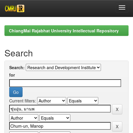
Skip
navigation
ChiangMai Rajabhat University Intellectual Repository
Search
Search:
for
Current filters: