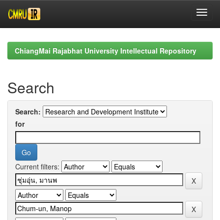
Skip
navigation
ChiangMai Rajabhat University Intellectual Repository
Search
Search:
for
Current filters: