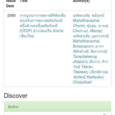
Issue
Title
Author(s)
Date
2560
การบูรณาการตลาดดิจิทัลเพื่อ
มหัทธนชัย, ชนินทร์
;
ส่งเสริมการตลาดผลิตภัณฑ์
Mahatthanachai,
หนึ่งตำบลหนึ่งผลิตภัณฑ์
Chanin
;
ชุ่มอุ่น, มานพ
;
(OTOP) อำเภอแม่ริม จังหวัด
Chum-un, Manop
;
เชียงใหม่
มหัทธนชัย, บุษราภรณ์
;
Mahatthanachai,
Butsaraporn
;
ธารา
พิทักษ์วงศ์, จิตราภรณ์
;
Tarapitakwong,
Jittaporn
;
ต๊ะการ, ทิวา
วัลย์
;
Takran,
Tiwawan
;
เกียรติยากุล,
ชัยทัศน์
;
Kiattiyakul,
Chaiyathad
Discover
Author