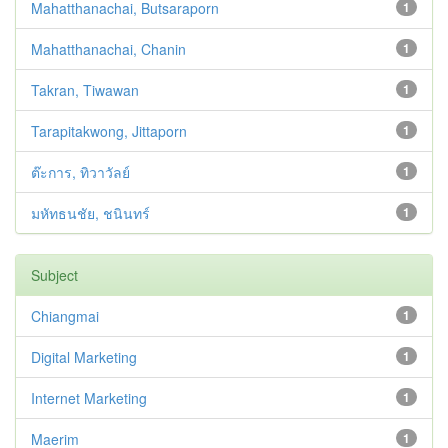
Mahatthanachai, Butsaraporn
1
Mahatthanachai, Chanin
1
Takran, Tiwawan
1
Tarapitakwong, Jittaporn
1
ต๊ะการ, ทิวาวัลย์
1
มหัทธนชัย, ชนินทร์
1
Subject
Chiangmai
1
Digital Marketing
1
Internet Marketing
1
Maerim
1