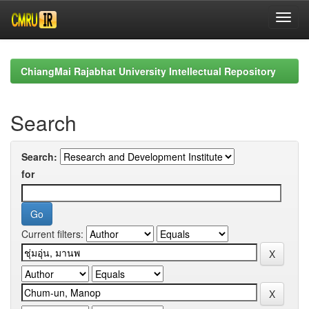
Skip
navigation
ChiangMai Rajabhat University Intellectual Repository
Search
Search:
for
Current filters: