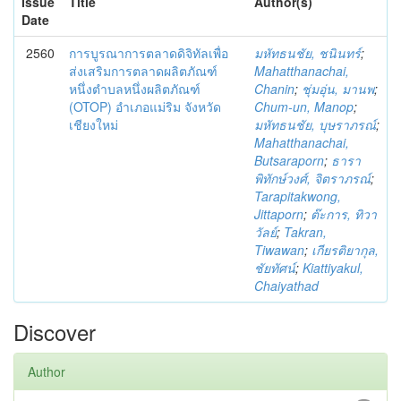
Issue
Title
Author(s)
Date
2560
การบูรณาการตลาดดิจิทัลเพื่อ
มหัทธนชัย, ชนินทร์
;
ส่งเสริมการตลาดผลิตภัณฑ์
Mahatthanachai,
หนึ่งตำบลหนึ่งผลิตภัณฑ์
Chanin
;
ชุ่มอุ่น, มานพ
;
(OTOP) อำเภอแม่ริม จังหวัด
Chum-un, Manop
;
เชียงใหม่
มหัทธนชัย, บุษราภรณ์
;
Mahatthanachai,
Butsaraporn
;
ธารา
พิทักษ์วงศ์, จิตราภรณ์
;
Tarapitakwong,
Jittaporn
;
ต๊ะการ, ทิวา
วัลย์
;
Takran,
Tiwawan
;
เกียรติยากุล,
ชัยทัศน์
;
Kiattiyakul,
Chaiyathad
Discover
Author