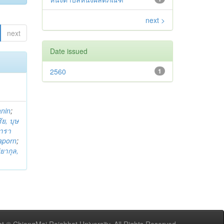
next >
next
Date issued
2560
1
anin
;
ย, บุษ
ารา
taporn
;
ิยากุล,