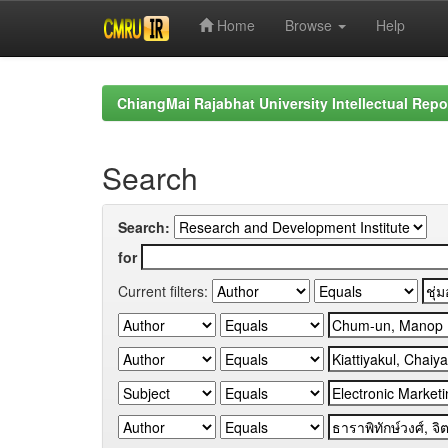
Home
Browse
Help
Skip
navigation
ChiangMai Rajabhat University Intellectual Repo
Search
Search:
for
Current filters: