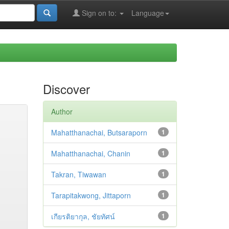
Sign on to:
Language
Discover
Author
Mahatthanachai, Butsaraporn
1
Mahatthanachai, Chanin
1
Takran, Tiwawan
1
Tarapitakwong, Jittaporn
1
เกียรติยากุล, ชัยทัศน์
1