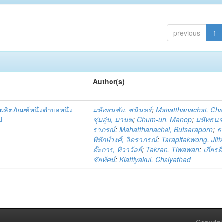
previous
1
Author(s)
ผลิตภัณฑ์หนึ่งตำบลหนึ่ง
มหัทธนชัย, ชนินทร์
;
Mahatthanachai, Ch
่
ชุ่มอุ่น, มานพ
;
Chum-un, Manop
;
มหัทธนชั
ราภรณ์
;
Mahatthanachai, Butsaraporn
;
ธ
พิทักษ์วงศ์, จิตราภรณ์
;
Tarapitakwong, Jit
ต๊ะการ, ทิวาวัลย์
;
Takran, Tiwawan
;
เกียรต
ชัยทัศน์
;
Kiattiyakul, Chaiyathad