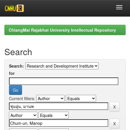
Skip
navigation
ChiangMai Rajabhat University Intellectual Repository
Search
Search:
for
Current filters: