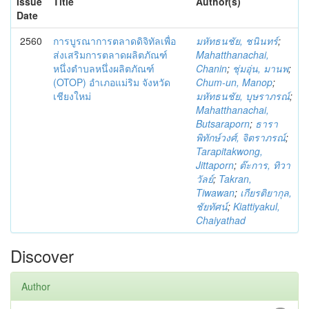
Issue
Title
Author(s)
Date
2560
การบูรณาการตลาดดิจิทัลเพื่อ
มหัทธนชัย, ชนินทร์
;
ส่งเสริมการตลาดผลิตภัณฑ์
Mahatthanachai,
หนึ่งตำบลหนึ่งผลิตภัณฑ์
Chanin
;
ชุ่มอุ่น, มานพ
;
(OTOP) อำเภอแม่ริม จังหวัด
Chum-un, Manop
;
เชียงใหม่
มหัทธนชัย, บุษราภรณ์
;
Mahatthanachai,
Butsaraporn
;
ธารา
พิทักษ์วงศ์, จิตราภรณ์
;
Tarapitakwong,
Jittaporn
;
ต๊ะการ, ทิวา
วัลย์
;
Takran,
Tiwawan
;
เกียรติยากุล,
ชัยทัศน์
;
Kiattiyakul,
Chaiyathad
Discover
Author