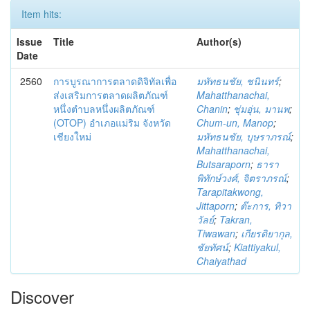
Item hits:
Issue
Title
Author(s)
Date
2560
การบูรณาการตลาดดิจิทัลเพื่อ
มหัทธนชัย, ชนินทร์
;
ส่งเสริมการตลาดผลิตภัณฑ์
Mahatthanachai,
หนึ่งตำบลหนึ่งผลิตภัณฑ์
Chanin
;
ชุ่มอุ่น, มานพ
;
(OTOP) อำเภอแม่ริม จังหวัด
Chum-un, Manop
;
เชียงใหม่
มหัทธนชัย, บุษราภรณ์
;
Mahatthanachai,
Butsaraporn
;
ธารา
พิทักษ์วงศ์, จิตราภรณ์
;
Tarapitakwong,
Jittaporn
;
ต๊ะการ, ทิวา
วัลย์
;
Takran,
Tiwawan
;
เกียรติยากุล,
ชัยทัศน์
;
Kiattiyakul,
Chaiyathad
Discover