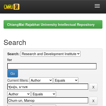
Skip
navigation
ChiangMai Rajabhat University Intellectual Repository
Search
Search:
for
Current filters: