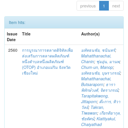
previous
1
next
Item hits:
Issue
Title
Author(s)
Date
2560
การบูรณาการตลาดดิจิทัลเพื่อ
มหัทธนชัย, ชนินทร์
;
ส่งเสริมการตลาดผลิตภัณฑ์
Mahatthanachai,
หนึ่งตำบลหนึ่งผลิตภัณฑ์
Chanin
;
ชุ่มอุ่น, มานพ
;
(OTOP) อำเภอแม่ริม จังหวัด
Chum-un, Manop
;
เชียงใหม่
มหัทธนชัย, บุษราภรณ์
;
Mahatthanachai,
Butsaraporn
;
ธารา
พิทักษ์วงศ์, จิตราภรณ์
;
Tarapitakwong,
Jittaporn
;
ต๊ะการ, ทิวา
วัลย์
;
Takran,
Tiwawan
;
เกียรติยากุล,
ชัยทัศน์
;
Kiattiyakul,
Chaiyathad