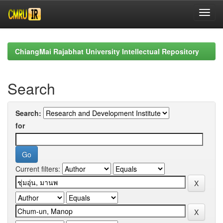
Skip
navigation
ChiangMai Rajabhat University Intellectual Repository
Search
Search:
for
Current filters: