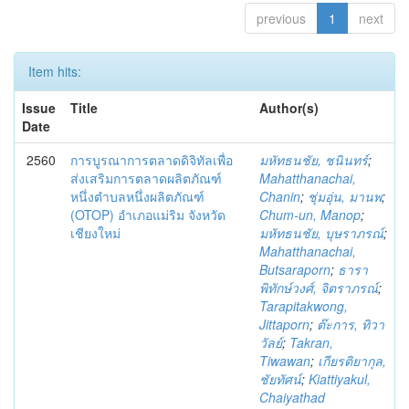
previous
1
next
Item hits:
Issue
Title
Author(s)
Date
2560
การบูรณาการตลาดดิจิทัลเพื่อ
มหัทธนชัย, ชนินทร์
;
ส่งเสริมการตลาดผลิตภัณฑ์
Mahatthanachai,
หนึ่งตำบลหนึ่งผลิตภัณฑ์
Chanin
;
ชุ่มอุ่น, มานพ
;
(OTOP) อำเภอแม่ริม จังหวัด
Chum-un, Manop
;
เชียงใหม่
มหัทธนชัย, บุษราภรณ์
;
Mahatthanachai,
Butsaraporn
;
ธารา
พิทักษ์วงศ์, จิตราภรณ์
;
Tarapitakwong,
Jittaporn
;
ต๊ะการ, ทิวา
วัลย์
;
Takran,
Tiwawan
;
เกียรติยากุล,
ชัยทัศน์
;
Kiattiyakul,
Chaiyathad