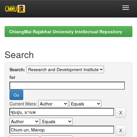
Skip
navigation
ChiangMai Rajabhat University Intellectual Repository
Search
Search:
for
Current filters: