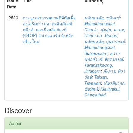
Issue
Title
Author(s)
Date
2560
การบูรณาการตลาดดิจิทัลเพื่อ
มหัทธนชัย, ชนินทร์
;
ส่งเสริมการตลาดผลิตภัณฑ์
Mahatthanachai,
หนึ่งตำบลหนึ่งผลิตภัณฑ์
Chanin
;
ชุ่มอุ่น, มานพ
;
(OTOP) อำเภอแม่ริม จังหวัด
Chum-un, Manop
;
เชียงใหม่
มหัทธนชัย, บุษราภรณ์
;
Mahatthanachai,
Butsaraporn
;
ธารา
พิทักษ์วงศ์, จิตราภรณ์
;
Tarapitakwong,
Jittaporn
;
ต๊ะการ, ทิวา
วัลย์
;
Takran,
Tiwawan
;
เกียรติยากุล,
ชัยทัศน์
;
Kiattiyakul,
Chaiyathad
Discover
Author