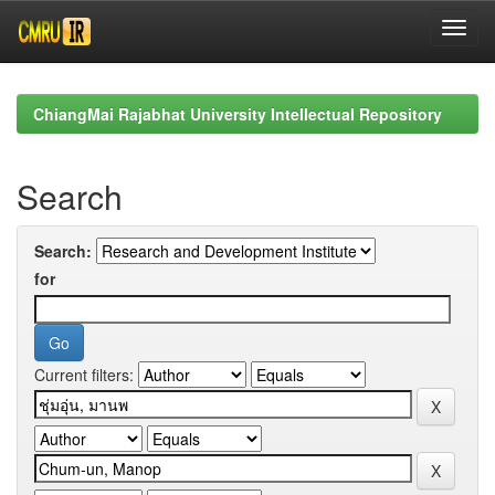
Skip
navigation
ChiangMai Rajabhat University Intellectual Repository
Search
Search:
for
Current filters: