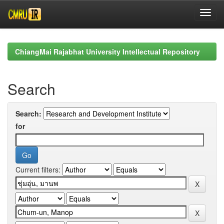
Skip
navigation
ChiangMai Rajabhat University Intellectual Repository
Search
Search:
for
Current filters: