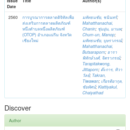
Issue
Title
Author(s)
Date
2560
การบูรณาการตลาดดิจิทัลเพื่อ
มหัทธนชัย, ชนินทร์
;
ส่งเสริมการตลาดผลิตภัณฑ์
Mahatthanachai,
หนึ่งตำบลหนึ่งผลิตภัณฑ์
Chanin
;
ชุ่มอุ่น, มานพ
;
(OTOP) อำเภอแม่ริม จังหวัด
Chum-un, Manop
;
เชียงใหม่
มหัทธนชัย, บุษราภรณ์
;
Mahatthanachai,
Butsaraporn
;
ธารา
พิทักษ์วงศ์, จิตราภรณ์
;
Tarapitakwong,
Jittaporn
;
ต๊ะการ, ทิวา
วัลย์
;
Takran,
Tiwawan
;
เกียรติยากุล,
ชัยทัศน์
;
Kiattiyakul,
Chaiyathad
Discover
Author