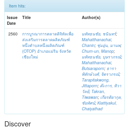
Item hits:
Issue
Title
Author(s)
Date
2560
การบูรณาการตลาดดิจิทัลเพื่อ
มหัทธนชัย, ชนินทร์
;
ส่งเสริมการตลาดผลิตภัณฑ์
Mahatthanachai,
หนึ่งตำบลหนึ่งผลิตภัณฑ์
Chanin
;
ชุ่มอุ่น, มานพ
;
(OTOP) อำเภอแม่ริม จังหวัด
Chum-un, Manop
;
เชียงใหม่
มหัทธนชัย, บุษราภรณ์
;
Mahatthanachai,
Butsaraporn
;
ธารา
พิทักษ์วงศ์, จิตราภรณ์
;
Tarapitakwong,
Jittaporn
;
ต๊ะการ, ทิวา
วัลย์
;
Takran,
Tiwawan
;
เกียรติยากุล,
ชัยทัศน์
;
Kiattiyakul,
Chaiyathad
Discover