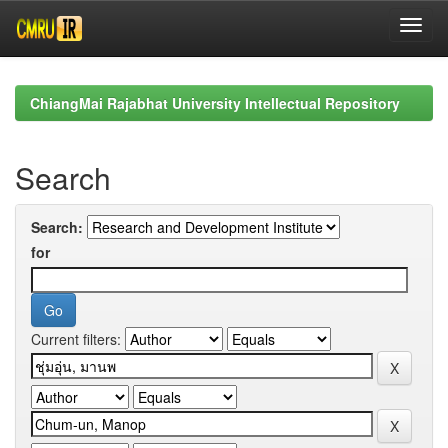
Skip
navigation
ChiangMai Rajabhat University Intellectual Repository
Search
Search:
for
Current filters: