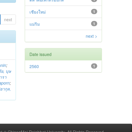
เชียงใหม่
1
next
แม่ริม
1
next >
Date issued
anin
;
2560
1
ย, บุษ
ารา
taporn
;
ิยากุล,