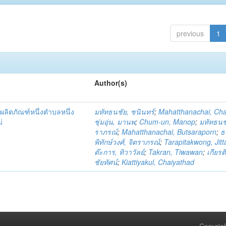
previous
1
Author(s)
ผลิตภัณฑ์หนึ่งตำบลหนึ่ง
มหัทธนชัย, ชนินทร์
;
Mahatthanachai, Ch
่
ชุ่มอุ่น, มานพ
;
Chum-un, Manop
;
มหัทธนชั
ราภรณ์
;
Mahatthanachai, Butsaraporn
;
ธ
พิทักษ์วงศ์, จิตราภรณ์
;
Tarapitakwong, Jit
ต๊ะการ, ทิวาวัลย์
;
Takran, Tiwawan
;
เกียรต
ชัยทัศน์
;
Kiattiyakul, Chaiyathad