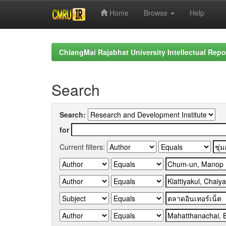
Home
Browse
Help
Skip
navigation
ChiangMai Rajabhat University Intellectual Repo
Search
Search:
for
Current filters: