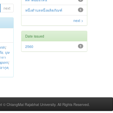
next
หนึ่งตำบลหนึ่งผลิตภัณฑ์
1
next >
Date issued
2560
1
anin
;
ย, บุษ
ารา
taporn
;
ิยากุล,
t © ChiangMai Rajabhat University. All Rights Reserved.