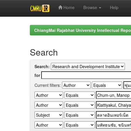
Home
Browse
Help
Skip
navigation
ChiangMai Rajabhat University Intellectual Repo
Search
Search:
for
Current filters: