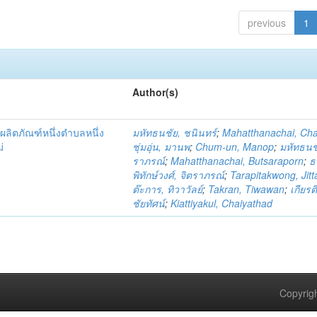
previous
1
Author(s)
ผลิตภัณฑ์หนึ่งตำบลหนึ่ง
มหัทธนชัย, ชนินทร์
;
Mahatthanachai, Ch
่
ชุ่มอุ่น, มานพ
;
Chum-un, Manop
;
มหัทธนชั
ราภรณ์
;
Mahatthanachai, Butsaraporn
;
ธ
พิทักษ์วงศ์, จิตราภรณ์
;
Tarapitakwong, Jit
ต๊ะการ, ทิวาวัลย์
;
Takran, Tiwawan
;
เกียรต
ชัยทัศน์
;
Kiattiyakul, Chaiyathad
Copyrigh